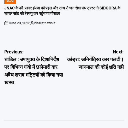
BLOG
POSTED
IN
JNAC के डॉ. सागर हंसदा की पहल और साथ से जन सेवा संघ ट्रस्ट ने SIDGORA के
घायल सांड को रेस्क्यू कर पहुंचाया गौशाला
June 20, 2026
bharatnews.it
on
Posted
by
Post
Previous:
Next:
चांडिल : उपायुक्त के दिशानिर्देश
कांड्रा: अनियंत्रित कार पलटी।
navigation
पर बिभिन्न गांवो में छापेमारी कर
जानमाल की कोई क्षति नही
अवैध शराब भट्टियों को किया गया
ध्वस्त