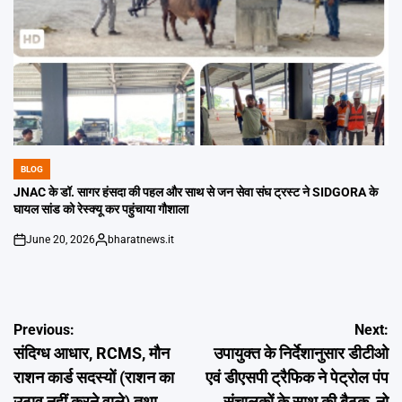
BLOG
POSTED
IN
JNAC के डॉ. सागर हंसदा की पहल और साथ से जन सेवा संघ ट्रस्ट ने SIDGORA के
घायल सांड को रेस्क्यू कर पहुंचाया गौशाला
June 20, 2026
bharatnews.it
on
Posted
by
Post
Previous:
Next:
संदिग्ध आधार, RCMS, मौन
उपायुक्त के निर्देशानुसार डीटीओ
navigation
राशन कार्ड सदस्यों (राशन का
एवं डीएसपी ट्रैफिक ने पेट्रोल पंप
उठाव नहीं करने वाले) तथा
संचालकों के साथ की बैठक, नो