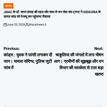
BLOG
POSTED
IN
JNAC के डॉ. सागर हंसदा की पहल और साथ से जन सेवा संघ ट्रस्ट ने SIDGORA के
घायल सांड को रेस्क्यू कर पहुंचाया गौशाला
June 20, 2026
bharatnews.it
on
Posted
by
Post
Previous:
Next:
कांड्रा : युवक ने फांसी लगाकर दी
चाकुलिया की जंगलो में लगा भीषण
navigation
जान। मामला संदिग्ध, पुलिस जुटी
आग। ग्रमीणों की सूझबूझ और वन
जांच में
विभाग की सतर्कता से टला बड़ा
खतरा